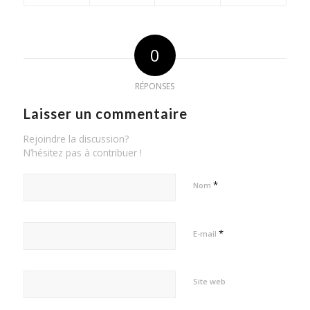
0
RÉPONSES
Laisser un commentaire
Rejoindre la discussion?
N’hésitez pas à contribuer !
*
Nom
*
E-mail
Site web