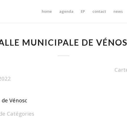
home
agenda
EP
contact
news
ALLE MUNICIPALE DE VÉNO
Cart
/2022
e de Vénosc
de Catégories