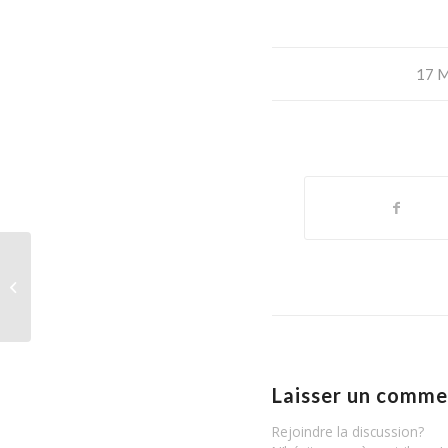
17 
Avec le Conservatoire d’Albertville à
l’Atrium de Gilly-Sur-Is...
Laisser un comme
Rejoindre la discussion?