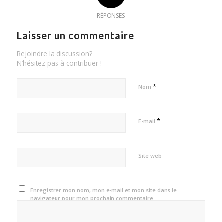
RÉPONSES
Laisser un commentaire
Rejoindre la discussion?
N’hésitez pas à contribuer !
*
Nom
*
E-mail
Site web
Enregistrer mon nom, mon e-mail et mon site dans le
navigateur pour mon prochain commentaire.