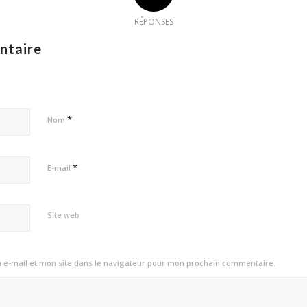
RÉPONSES
ntaire
*
Nom
*
E-mail
Site web
e-mail et mon site dans le navigateur pour mon prochain commentaire.