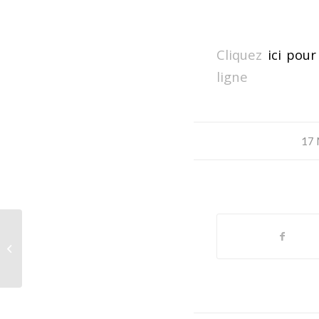
Cliquez
ici pour 
ligne
17 
Médiathèque de Domène