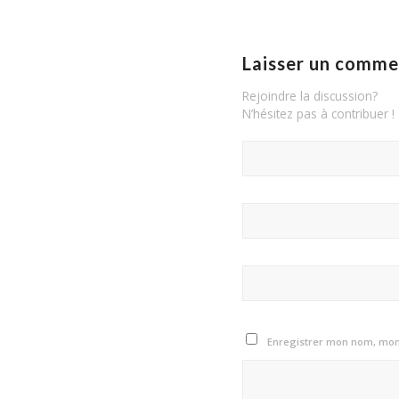
Laisser un comme
Rejoindre la discussion?
N’hésitez pas à contribuer !
Enregistrer mon nom, mon 