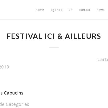
home
agenda
EP
contact
news
FESTIVAL ICI & AILLEURS
Cart
/2019
s Capucins
de Catégories