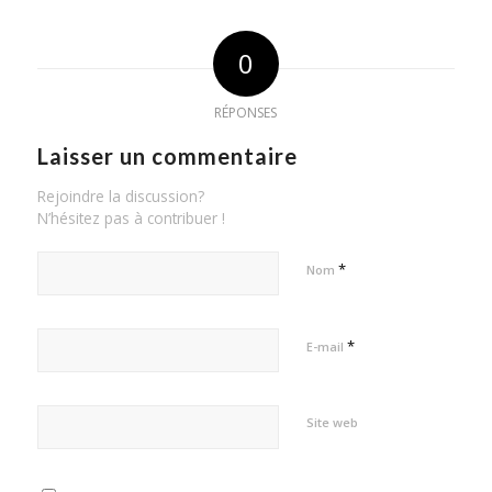
0
RÉPONSES
Laisser un commentaire
Rejoindre la discussion?
N’hésitez pas à contribuer !
*
Nom
*
E-mail
Site web