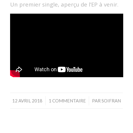
Un premier single, aperçu de l’EP à venir.
/
/
12 AVRIL 2018
1 COMMENTAIRE
PAR
SOIFRAN