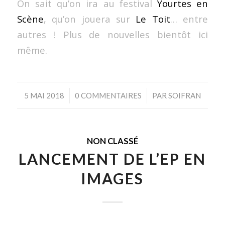
On sait qu’on ira au festival
Yourtes en
Scène
, qu’on jouera sur
Le Toit
… entre
autres ! Plus de nouvelles bientôt ici
même.
/
/
5 MAI 2018
0 COMMENTAIRES
PAR
SOIFRAN
NON CLASSÉ
LANCEMENT DE L’EP EN
IMAGES