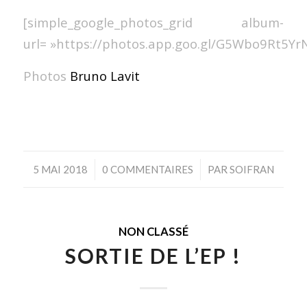
[simple_google_photos_grid album-
url= »https://photos.app.goo.gl/G5Wbo9Rt5Yr
Photos
Bruno Lavit
/
/
5 MAI 2018
0 COMMENTAIRES
PAR
SOIFRAN
NON CLASSÉ
SORTIE DE L’EP !