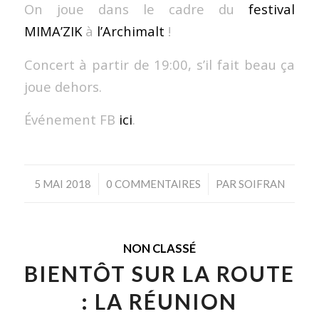
On joue dans le cadre du
festival
MIMA’ZIK
à
l’Archimalt
!
Concert à partir de 19:00, s’il fait beau ça
joue dehors.
Événement FB
ici
.
/
/
5 MAI 2018
0 COMMENTAIRES
PAR
SOIFRAN
NON CLASSÉ
BIENTÔT SUR LA ROUTE
: LA RÉUNION