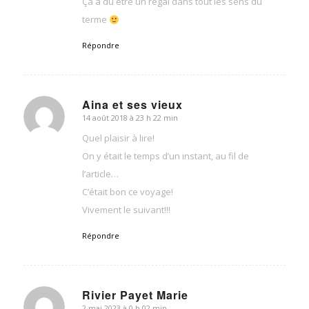
Ça a dû être un régal dans tout les sens du
terme
Répondre
Aina et ses vieux
14 août 2018 à 23 h 22 min
dit
:
Quel plaisir à lire!
On y était le temps d’un instant, au fil de
l’article…
C’était bon ce voyage!
Vivement le suivant!!!
Répondre
Rivier Payet Marie
2 mai 2023 à 0 h 02 min