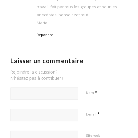
travail..fait par tous les groupes et pour les
anecdotes..bonsoir zot tout
Marie
Répondre
Laisser un commentaire
Rejoindre la discussion?
N’hésitez pas à contribuer !
*
Nom
*
E-mail
Site web