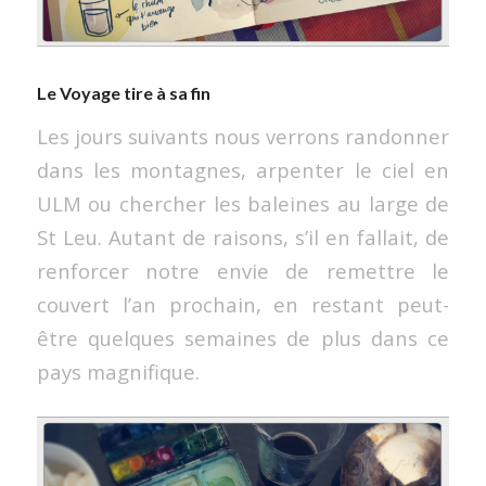
Le Voyage tire à sa fin
Les jours suivants nous verrons randonner
dans les montagnes, arpenter le ciel en
ULM ou chercher les baleines au large de
St Leu. Autant de raisons, s’il en fallait, de
renforcer notre envie de remettre le
couvert l’an prochain, en restant peut-
être quelques semaines de plus dans ce
pays magnifique.