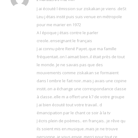
dit
:
J ai écouté l émission sur ziskakan je viens .deSt
Leu j étais instit puis suis venue en métropole
pour me marier en 1972
A l époque j étais contre le parler
creole..enseignant le français
J ai connu père René Payet..que ma famille
fréquentait..on l aimait bien..il était près de tout
le monde. Je ne savais pas que des
mouvements comme ziskakan se formaient
dans l ombre le fait noir..mais j avais une copine
instit..on a échange une correspondance classe
à classe..elle m a offert une k7 de votre groupe
J ai bien écouté tout votre travail.. d
émancipation par le chant ce soir à la tv
J écris plein de poèmes.. en français.. je rêve qu
ils soient mis en.musique..mais je ne trouve
personne..je vous envie..merci pour tout ce