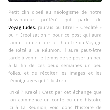
Petit clin d’oeil au néologisme de notre
dessinateur préféré qui parle de
Voyagitudes
, j’aurais pu titrer « Créolité »
ou « Créolisation » pour ce post qui aura
l’ambition de clore ce chapitre du Voyage
de Rézé à La Réunion. Il aura peut-être
tardé à venir, le temps de se poser un peu
à la fin de ces deux semaines un peu
folles, et de récolter les images et les
témoignages qui l’illustrent.
Kriké ? Kraké ! C’est par cet échange que
l’on commence un conte ou une histoire
ici à La Réunion, voici donc l’histoire de