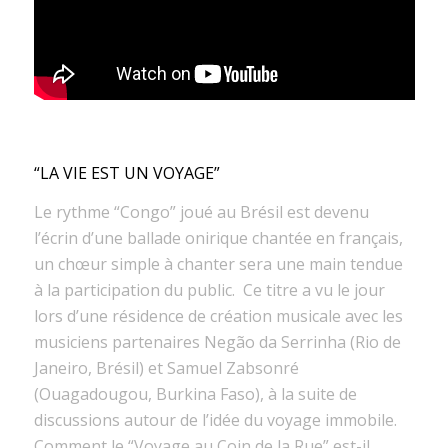
“LA VIE EST UN VOYAGE”
Le rythme “Congo” joué au Brésil est devenu
l’écrin d’une ballade onirique chantée en français,
un chœur simple à chanter sera une main tendue
à la participation du public. Ce titre a vu le jour
lors d’une résidence de création musicale avec les
musiciens partenaires Negão da Serrinha (Rio de
Janeiro, Brésil) et Samuel Zabsonré
(Ouagadougou, Burkina Faso), à la suite de
discussions autour de l’idée du voyage immobile.
Comment le “Voyage au Coin de la Rue” est-il