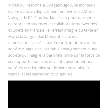
Mossi qui résonne à Ouagadougou, ce morceau
est né suite au déplacement en février 2022 du
Voyage de Rézé au Burkina Faso pour une série
de représentations et de collaborations. Avec des
couplets en français, le refrain intègre du texte en
Moré, la langue des Mossi et traite des
impressions laissées par la confrontation avec la
société ouagalaise, véritable enseignement d’une
société qui malgré la pauvreté brille par la force de
ses rapports humains et vient questionner nos
sociétés occidentales sur le vivre ensemble, le
temps, et les cadres en tous genres.