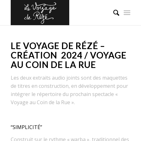
LE VOYAGE DE RÉZÉ –
CRÉATION 2024 / VOYAGE
AU COIN DE LA RUE
Les deux extraits audio joints sont des maquettes
de titres en construction, en développement pour
intégrer le répertoire du prochain spectacle «
Voyage au Coin de la Rue ».
“SIMPLICITÉ”
Construit sur le rythme « warba », traditionnel des