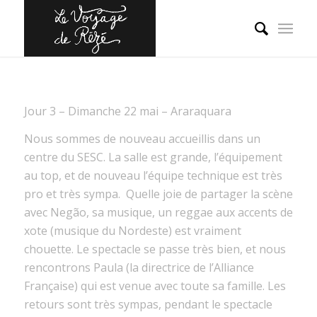
Jour 3 – Dimanche 22 mai – Araraquara
Nous sommes de nouveau accueillis dans un
centre du SESC. La salle est grande, l’équipement
au top, et de nouveau l’équipe technique est très
pro et très sympa.
Quelle joie de partager la scène
avec Negão, sa musique, un reggae aux accents de
xote (musique du Nordeste) est vraiment
chouette. Le spectacle se passe très bien, et nous
rencontrons Paula (la directrice de l’Alliance
Française) qui est venue avec toute sa famille. Les
retours sont très sympas, pendant le spectacle